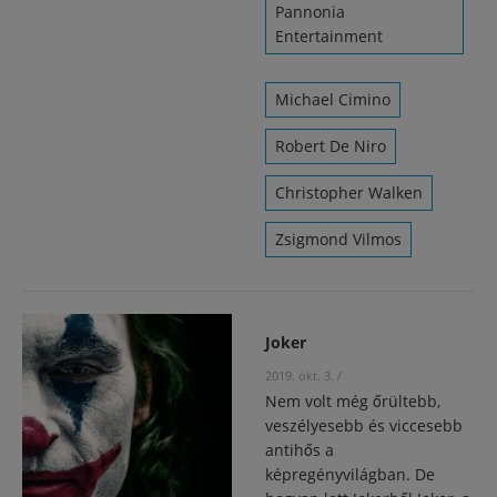
Pannonia
Entertainment
Michael Cimino
Robert De Niro
Christopher Walken
Zsigmond Vilmos
Joker
2019. okt. 3.
/
Nem volt még őrültebb,
veszélyesebb és viccesebb
antihős a
képregényvilágban. De