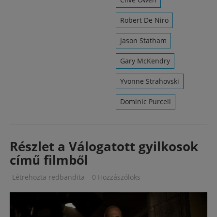
Robert De Niro
Jason Statham
Gary McKendry
Yvonne Strahovski
Dominic Purcell
Részlet a Válogatott gyilkosok
című filmből
Létrehozta
redbandita
0 Hozzászóloks