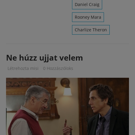
Daniel Craig
Rooney Mara
Charlize Theron
Ne húzz ujjat velem
Létrehozta
misi
0 Hozzászóloks