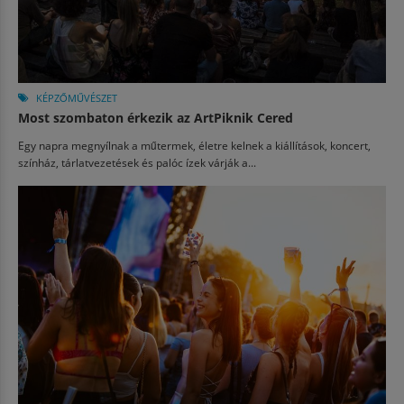
KÉPZŐMŰVÉSZET
Most szombaton érkezik az ArtPiknik Cered
Egy napra megnyílnak a műtermek, életre kelnek a kiállítások, koncert,
színház, tárlatvezetések és palóc ízek várják a...