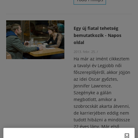
Egy új fiatal tehetség
bemutatkozik - Napos
oldal
2013. febr. 25.
/
Ha már az imént cikkeztem
a tavalyi év Legjobb női
főszereplőjéről, akkor jöjjön
az idei Oscar győztes,
Jennifer Lawrence.
Szegényke a gálán
megbotlott, amikor a
szobrocskát akarta átvenni,
de karrierjében eddig nem
tudott hibázni a mindössze
22 éves lány. Már első
komolyabb szerepéért is