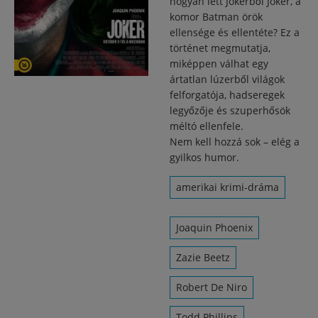
hogyan lett Jokerből Joker, a
komor Batman örök
ellensége és ellentéte? Ez a
történet megmutatja,
miképpen válhat egy
ártatlan lúzerből világok
felforgatója, hadseregek
legyőzője és szuperhősök
méltó ellenfele.
Nem kell hozzá sok – elég a
gyilkos humor.
amerikai krimi-dráma
Joaquin Phoenix
Zazie Beetz
Robert De Niro
Todd Phillips