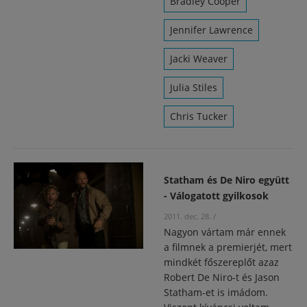
Bradley Cooper
Jennifer Lawrence
Jacki Weaver
Julia Stiles
Chris Tucker
Statham és De Niro együtt
- Válogatott gyilkosok
2011. dec. 28.
/
Nagyon vártam már ennek
a filmnek a premierjét, mert
mindkét főszereplőt azaz
Robert De Niro-t és Jason
Statham-et is imádom.