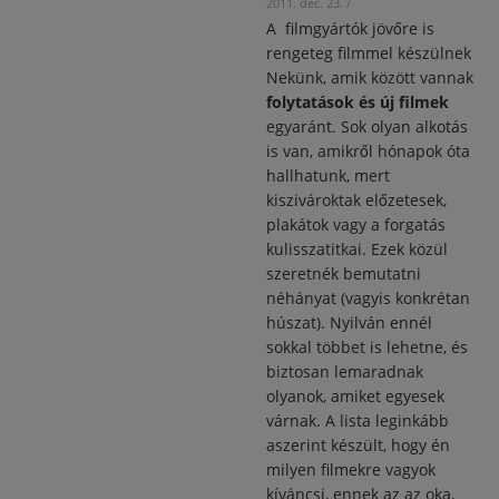
2011. dec. 23.
/
A filmgyártók jövőre is
rengeteg filmmel készülnek
Nekünk, amik között vannak
folytatások és új filmek
egyaránt. Sok olyan alkotás
is van, amikről hónapok óta
hallhatunk, mert
kiszivároktak előzetesek,
plakátok vagy a forgatás
kulisszatitkai. Ezek közül
szeretnék bemutatni
néhányat (vagyis konkrétan
húszat). Nyilván ennél
sokkal többet is lehetne, és
biztosan lemaradnak
olyanok, amiket egyesek
várnak. A lista leginkább
aszerint készült, hogy én
milyen filmekre vagyok
kíváncsi, ennek az az oka,