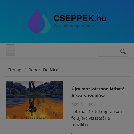
Ugrás a tartalomra
Keresés
Keresés
űrlap
Címlap
Robert De Niro
Újra mozivásznon látható
A szarvasvadász
2022. febr. 16.
/
Február 17-től digitálisan
felújítva visszatér a
mozikba.