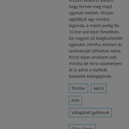
Viszont kíváncsi voltam,
hogy férnek meg majd
egymás mellett. Hiszen
egyikőjük egy színész
legenda, a másik pedig kb.
10 éve szerepel filmekben.
De nagyon jól kiegészítették
egymást, mintha mestert és
tanítványát láthattuk volna.
Kicsit olyan érzésem volt,
mintha de Niro valamelyest
át is adná a stafétát
fiatalabb kollégájának.
Thriller
Akció
Film
Válogatott gyilkosok
Clive Owen