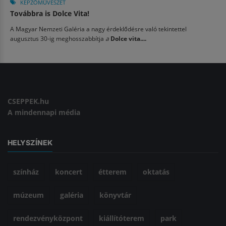
KÉPZŐMŰVÉSZET
Továbbra is Dolce Vita!
A Magyar Nemzeti Galéria a nagy érdeklődésre való tekintettel
augusztus 30-ig meghosszabbítja
a
Dolce vita....
CSEPPEK.hu
A mindennapi média
HELYSZÍNEK
színház
koncert
étterem
oktatás
múzeum
galéria
könyvtár
rendezvényközpont
kiállítóterem
park