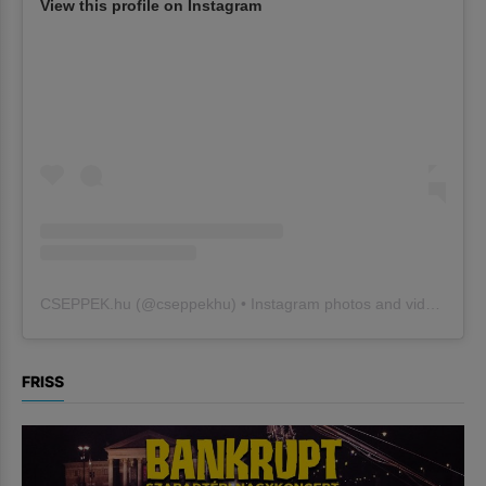
View this profile on Instagram
CSEPPEK.hu
(@
cseppekhu
) • Instagram photos and videos
FRISS