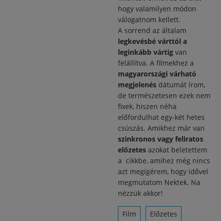
hogy valamilyen módon
válogatnom kellett.
A sorrend az általam
legkevésbé várttól a
leginkább vártig
van
felállítva. A filmekhez a
magyarországi várható
megjelenés
dátumát írom,
de természetesen ezek nem
fixek, hiszen néha
előfordulhat egy-két hetes
csúszás. Amikhez már van
szinkronos vagy feliratos
előzetes
azokat beletettem
a cikkbe, amihez még nincs
azt megígérem, hogy idővel
megmutatom Nektek. Na
nézzük akkor!
Film
Előzetes