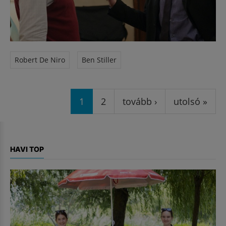
Robert De Niro
Ben Stiller
Oldalak
1
2
tovább ›
utolsó »
HAVI TOP