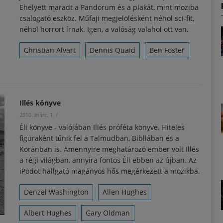
Ehelyett maradt a Pandorum és a plakát, mint moziba
csalogató eszköz. Műfaji megjelölésként néhol sci-fit,
néhol horrort írnak. Igen, a valóság valahol ott van.
Christian Alvart
Dennis Quaid
Ben Foster
Illés könyve
2010. márc. 1.
/
Éli könyve - valójában Illés próféta könyve. Hiteles
figuraként tűnik fel a Talmudban, Bibliában és a
Koránban is. Amennyire meghatározó ember volt Illés
a régi világban, annyira fontos Éli ebben az újban. Az
iPodot hallgató magányos hős megérkezett a mozikba.
Denzel Washington
Allen Hughes
Albert Hughes
Gary Oldman