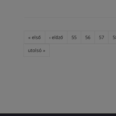
Oldalak
« első
‹ előző
55
56
57
5
utolsó »