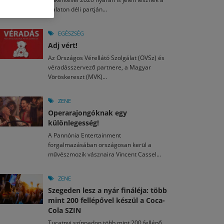
M
2026. MÁJ. 13.
Balaton déli partján...
a egy mese: 30 napos mesekihívást indít a Libri
2026. JÚL. 29.
2026. JÚL. 15.
rkezett a jubileumi Művészetek Völgye – még öt
agyar nézők 10 kedvenc filmje 2026 első félévében
EGÉSZSÉG
a kulturális ünnep
Adj vért!
M
2026. MÁJ. 11.
2026. JÚL. 3.
Az Országos Vérellátó Szolgálat (OVSz) és
ai László kapta az Artisjus Irodalmi Nagydíjat
2026. JÚL. 28.
véradásszervező partnere, a Magyar
13-án hozzánk is megérkezik a Rocktábor
Vöröskereszt (MVK)...
i Fesztivál 2026
ZENE
Operarajongóknak egy
különlegesség!
A Pannónia Entertainment
forgalmazásában országosan kerül a
művészmozik vásznaira Vincent Cassel...
ZENE
Szegeden lesz a nyár fináléja: több
mint 200 fellépővel készül a Coca-
Cola SZIN
Tucatnyi színpadon több mint 200 fellépő,