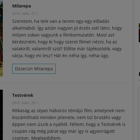
Milarepa
2010. márc. 27.
/
Szeretem, ha tele van a terem egy-egy előadás
alkalmából. Így aztán nagyon jó érzés volt látni, hogy
milyen sokan vagyunk a filmbemutatón. Most azt
kérdezném, hogy ki hogy szeret filmet nézni, ha az
valakiről, valamiről szól? Előtte már tájékozódik, vagy
várja, hogy mi lesz? Hát én néha így, néha úgy.
Dzsecün Milarepa
Testvérek
2010. márc. 25.
/
Ritkaság az olyan háborús témájú film, amelynek nem
kiszámítható minden jelenete, nem túl brutális vagy
éppen nem úszik a nyáltól. Féltem, hogy a Testvérek is
csupán rág még párat egy már így is agyonrágott
csonton. Meglepődtem.