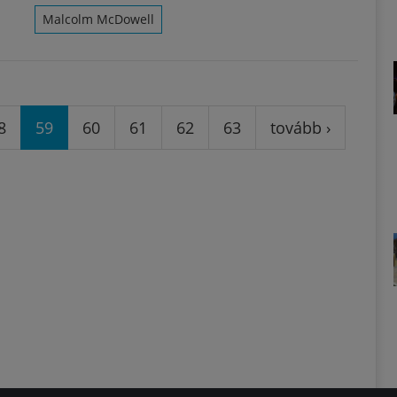
Malcolm McDowell
8
59
60
61
62
63
tovább ›