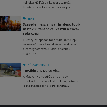
kelnek a kiállítások, koncert, színház,
tárlatvezetések és palóc ízek várják a...
ZENE
Szegeden lesz a nyár fináléja: több
mint 200 fellépővel készül a Coca-
Cola SZIN
Tucatnyi színpadon több mint 200 fellépő,
nemzetközi headlinerek és a hazai zenei
élet meghatározó előadói érkeznek
augusztus...
KÉPZŐMŰVÉSZET
Továbbra is Dolce Vita!
A Magyar Nemzeti Galéria a nagy
érdeklődésre való tekintettel augusztus 30-
ig meghosszabbítja
a
Dolce vita....