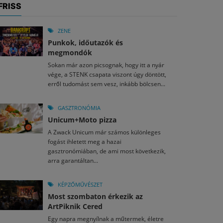
FRISS
ZENE
Punkok, időutazók és
megmondók
Sokan már azon picsognak, hogy itt a nyár
vége, a STENK csapata viszont úgy döntött,
erről tudomást sem vesz, inkább bölcsen...
GASZTRONÓMIA
Unicum+Moto pizza
A Zwack Unicum már számos különleges
fogást ihletett meg a hazai
gasztronómiában, de ami most következik,
arra garantáltan...
KÉPZŐMŰVÉSZET
Most szombaton érkezik az
ArtPiknik Cered
Egy napra megnyílnak a műtermek, életre