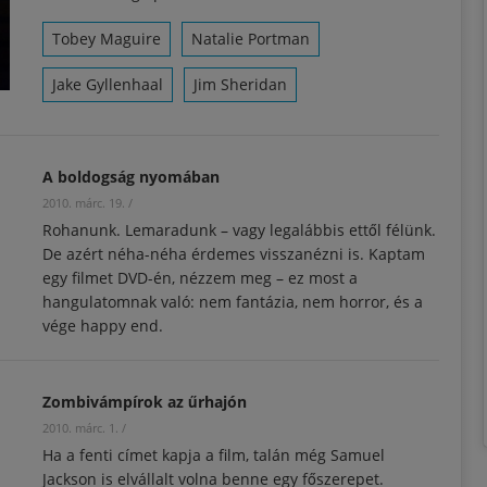
Tobey Maguire
Natalie Portman
Jake Gyllenhaal
Jim Sheridan
A boldogság nyomában
2010. márc. 19.
/
Rohanunk. Lemaradunk – vagy legalábbis ettől félünk.
De azért néha-néha érdemes visszanézni is. Kaptam
egy filmet DVD-én, nézzem meg – ez most a
hangulatomnak való: nem fantázia, nem horror, és a
vége happy end.
Zombivámpírok az űrhajón
2010. márc. 1.
/
Ha a fenti címet kapja a film, talán még Samuel
Jackson is elvállalt volna benne egy főszerepet.