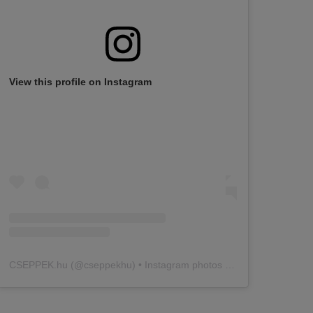
View this profile on Instagram
CSEPPEK.hu
(@
cseppekhu
) • Instagram photos and videos